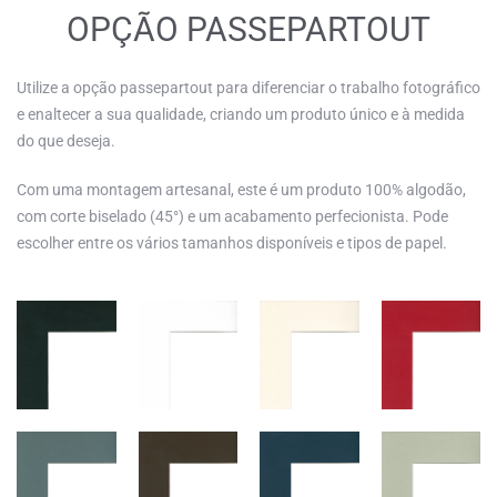
OPÇÃO PASSEPARTOUT
Utilize a opção passepartout para diferenciar o trabalho fotográfico
e enaltecer a sua qualidade, criando um produto único e à medida
do que deseja.
Com uma montagem artesanal, este é um produto 100% algodão,
com corte biselado (45°) e um acabamento perfecionista. Pode
escolher entre os vários tamanhos disponíveis e tipos de papel.