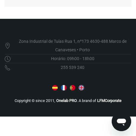
Zona Industrial de Tuías Rua 1, nº173 4630-488 Marco de
Canaveses • Porto
Horário: 09h00 - 18h00
255 539 240
Copyright © since 2011,
Onelab PRO
. A brand of
LFMCorporate